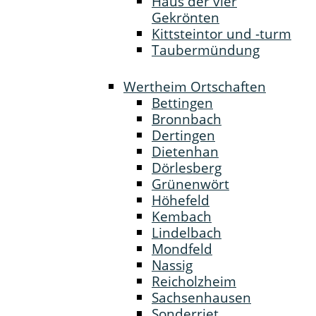
Haus der vier
Gekrönten
Kittsteintor und -turm
Taubermündung
Wertheim Ortschaften
Bettingen
Bronnbach
Dertingen
Dietenhan
Dörlesberg
Grünenwört
Höhefeld
Kembach
Lindelbach
Mondfeld
Nassig
Reicholzheim
Sachsenhausen
Sonderriet