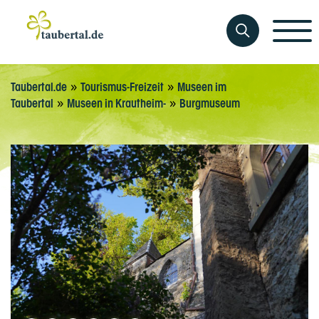
»
»
Taubertal.de
Tourismus-Freizeit
Museen im
»
»
Taubertal
Museen in Krautheim-
Burgmuseum