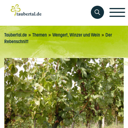
»
»
»
Taubertal.de
Themen
Wengert, Winzer und Wein
Der
Rebenschnitt