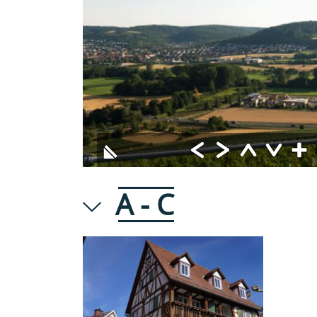
A - C