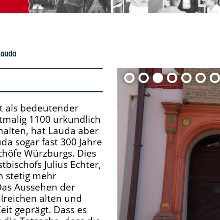
Lauda
t als bedeutender
tmalig 1100 urkundlich
halten, hat Lauda aber
da sogar fast 300 Jahre
chöfe Würzburgs. Dies
bischofs Julius Echter,
 stetig mehr
Das Aussehen der
lreichen alten und
it geprägt. Dass es