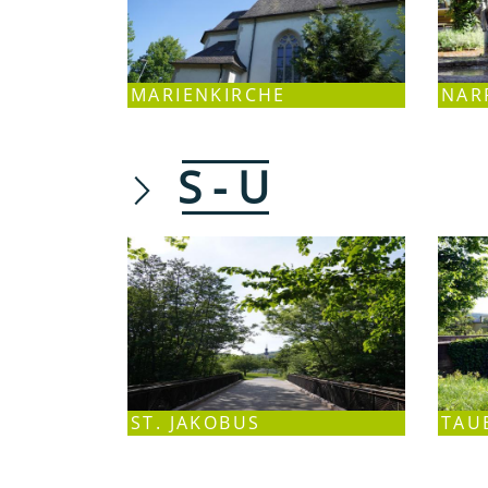
MARIENKIRCHE
NAR
S - U
ST. JAKOBUS
TAU