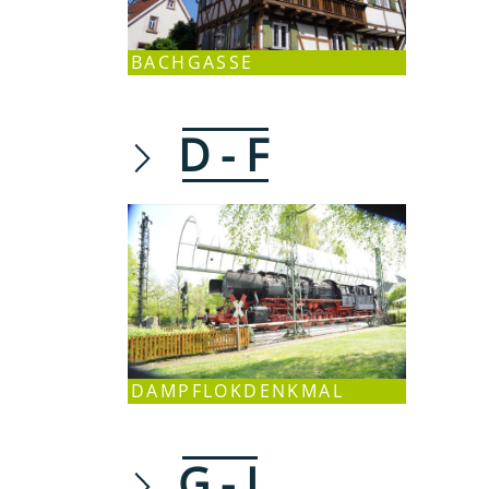
BACHGASSE
D - F
DAMPFLOKDENKMAL
G - I