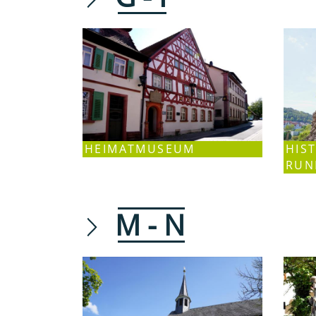
HEIMATMUSEUM
HIS
RUN
M - N