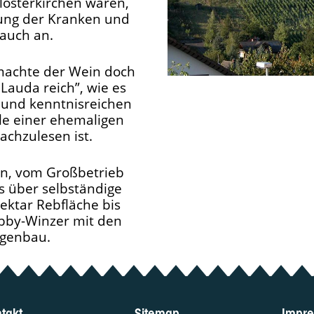
Klosterkirchen waren,
kung der Kranken und
rauch an.
machte der Wein doch
Lauda reich”, wie es
n und kenntnisreichen
ale einer ehemaligen
achzulesen ist.
on, vom Großbetrieb
s über selbständige
ktar Rebfläche bis
bby-Winzer mit den
igenbau.
takt
Sitemap
Impr