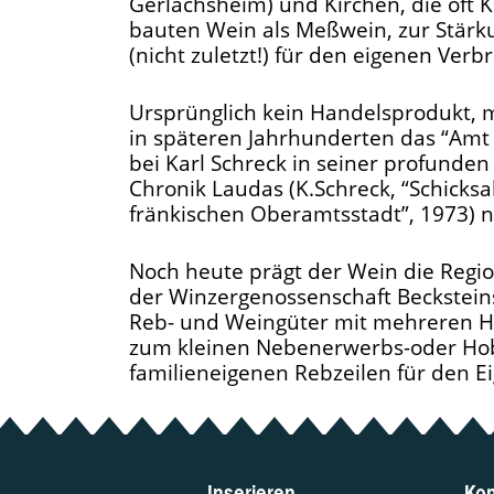
Gerlachsheim) und Kirchen, die oft 
bauten Wein als Meßwein, zur Stär
(nicht zuletzt!) für den eigenen Verb
Ursprünglich kein Handelsprodukt, 
in späteren Jahrhunderten das “Amt 
bei Karl Schreck in seiner profunde
Chronik Laudas (K.Schreck, “Schicks
fränkischen Oberamtsstadt”, 1973) n
Noch heute prägt der Wein die Regi
der Winzergenossenschaft Beckstein
Reb- und Weingüter mit mehreren He
zum kleinen Nebenerwerbs-oder Ho
familieneigenen Rebzeilen für den E
Inserieren
Kon