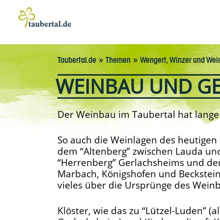
»
»
Taubertal.de
Themen
Wengert, Winzer und Wei
WEINBAU UND G
Der Weinbau im Taubertal hat lange 
So auch die Weinlagen des heutigen
dem “Altenberg” zwischen Lauda un
“Herrenberg” Gerlachsheims und den
Marbach, Königshofen und Beckstei
vieles über die Ursprünge des Wein
Klöster, wie das zu “Lützel-Luden” (a