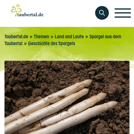
»
»
»
Taubertal.de
Themen
Land und Leute
Spargel aus dem
»
Taubertal
Geschichte des Spargels