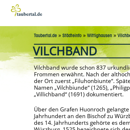
»
»
»
Taubertal.de
Städteinfo
Wittighausen
Vilchb
VILCHBAND
Vilchband wurde schon 837 urkundl
Frommen erwähnt. Nach der althoch
der Ort zuerst „Filuhonbiunte“. Spä
Namen „Vilchbiunde“ (1265), „Philig
„Villichband“ (1691) dokumentiert.
Über den Grafen Huonroch gelangte 
Jahrhundert an den Bischof zu Würz
des 14. Jahrhunderts gehörte es dem 
Würzburg. 1525 bezeichnete sich der 