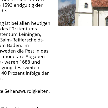
 1593 endgültig der
rde.
g ist bei allen heutigen
g des Fürstentums
stentum Leiningen,
Salm-Reifferscheidt-
um Baden. Im
hweden die Pest in das
n - monetäre Abgaben
 - waren 1688 und
digung des zweiten
 40 Prozent infolge der
t.
te Sehenswürdigkeiten,