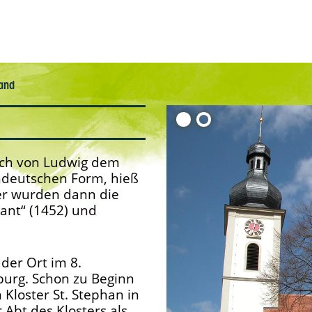
and
ich von Ludwig dem
deutschen Form, hieß
ter wurden dann die
pant“ (1452) und
der Ort im 8.
burg. Schon zu Beginn
Kloster St. Stephan in
Abt des Klosters als