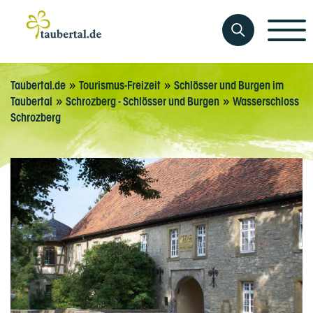
»
»
Taubertal.de
Tourismus-Freizeit
Schlösser und Burgen im
»
»
Taubertal
Schrozberg - Schlösser und Burgen
Wasserschloss
Schrozberg